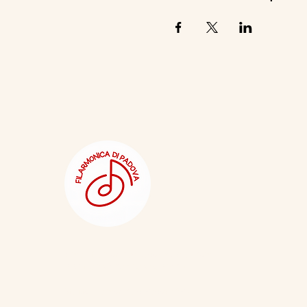
e-mail:
filarmonicadipadova@gmail.com
PEC:
filarmonicadipadova@pec.it
Statuto Filarmonica di Padova APS