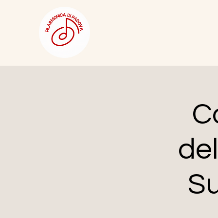
C
del
S