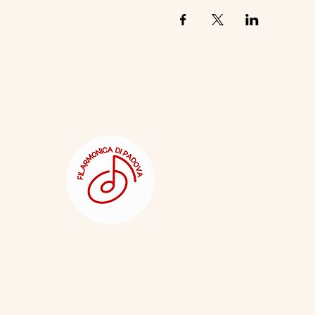
e-mail:
filarmonicadipadova@gmail.com
PEC:
filarmonicadipadova@pec.it
Statuto Filarmonica di Padova APS