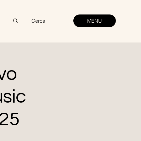
MENU
vo
usic
25