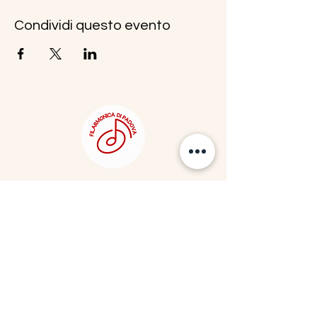
Condividi questo evento
e-mail:
filarmonicadipadova@gmail.com
PEC:
filarmonicadipadova@pec.it
Statuto Filarmonica di Padova APS
Associazione di Promozione Sociale - ETS
Filarmonica di Padova
Codice Fiscale:
92316580288
Sede Legale: Padova
RUNTS nr. Repertorio 168100