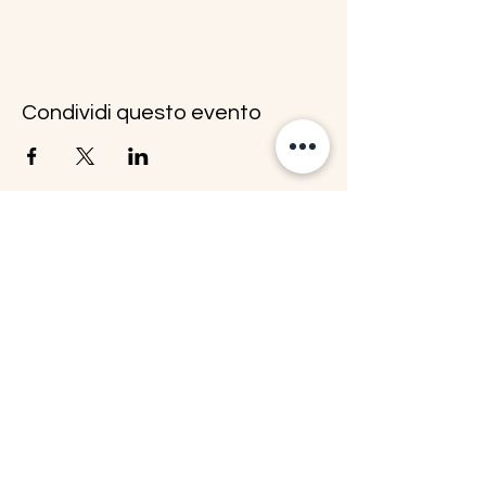
Condividi questo evento
e-mail:
filarmonicadipadova@gmail.com
PEC:
filarmonicadipadova@pec.it
Statuto Filarmonica di Padova APS
Associazione di Promozione Sociale - ETS