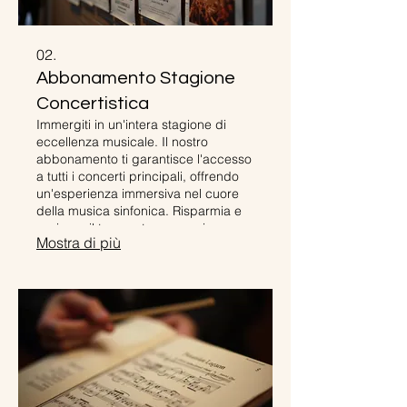
02.
Abbonamento Stagione
Concertistica
Immergiti in un'intera stagione di
eccellenza musicale. Il nostro
abbonamento ti garantisce l'accesso
a tutti i concerti principali, offrendo
un'esperienza immersiva nel cuore
della musica sinfonica. Risparmia e
assicura il tuo posto per ogni
Mostra di più
indimenticabile performance.