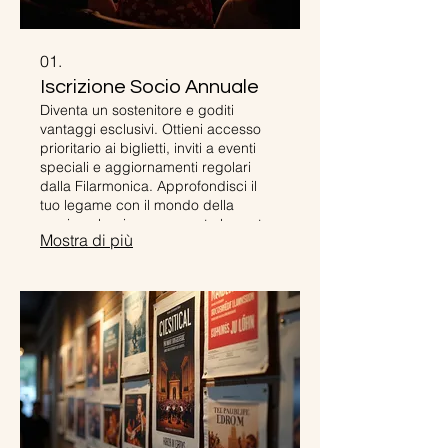
01.
Iscrizione Socio Annuale
Diventa un sostenitore e goditi
vantaggi esclusivi. Ottieni accesso
prioritario ai biglietti, inviti a eventi
speciali e aggiornamenti regolari
dalla Filarmonica. Approfondisci il
tuo legame con il mondo della
musica classica e supporta la nostra
Mostra di più
missione artistica.