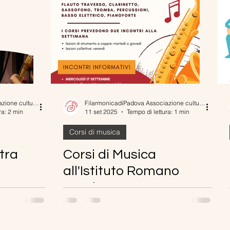
FilarmonicadiPadova Associazione culturale
FilarmonicadiPadova Associazione culturale
ra: 2 min
11 set 2025
Tempo di lettura: 1 min
Corsi di musica
tra
Corsi di Musica
all'Istituto Romano
Bruni