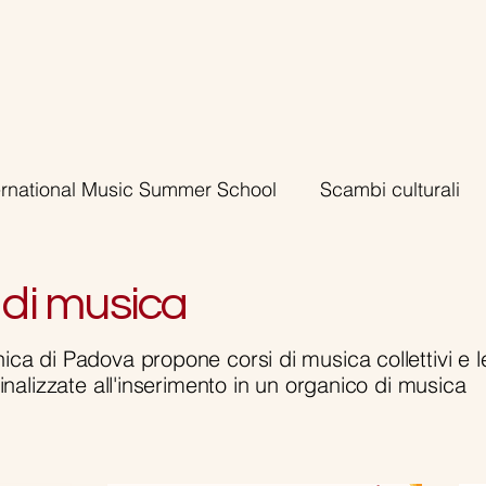
ernational Music Summer School
Scambi culturali
segne
Corsi di musica
FPYO
Altro
 di musica
ica di Padova propone corsi di musica collettivi e l
 finalizzate all'inserimento in un organico di musica