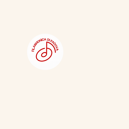
e-mail:
filarmonicadipadova@gmail.com
PEC:
filarmonicadipadova@pec.it
Statuto Filarmonica di Padova APS