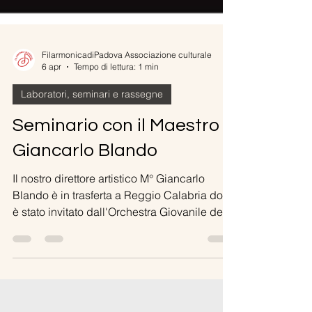
FilarmonicadiPadova Associazione culturale
6 apr
Tempo di lettura: 1 min
Laboratori, seminari e rassegne
Seminario con il Maestro
Giancarlo Blando
Il nostro direttore artistico M° Giancarlo
Blando è in trasferta a Reggio Calabria dove
è stato invitato dall'Orchestra Giovanile dello
Stretto a condurre un seminario portando la
sua testimonianza dell'esperienza vissuta
da bambino a Caracas con El Sistema,
modello didattico-musicale promosso da