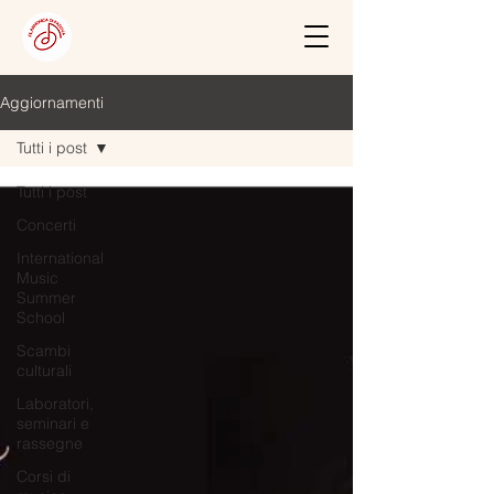
Aggiornamenti
Tutti i post
Tutti i post
Concerti
International
Music
Summer
School
Scambi
culturali
Laboratori,
seminari e
rassegne
Corsi di